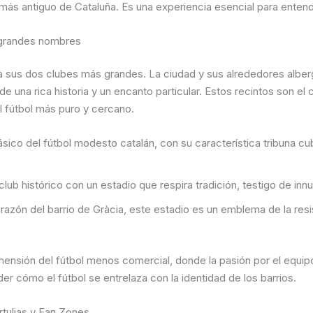
más antiguo de Cataluña. Es una experiencia esencial para entende
s grandes nombres
a a sus dos clubes más grandes. La ciudad y sus alrededores albe
 una rica historia y un encanto particular. Estos recintos son e
l fútbol más puro y cercano.
sico del fútbol modesto catalán, con su característica tribuna cu
club histórico con un estadio que respira tradición, testigo de inn
razón del barrio de Gràcia, este estadio es un emblema de la resi
mensión del fútbol menos comercial, donde la pasión por el equi
r cómo el fútbol se entrelaza con la identidad de los barrios.
rtulias y Fan Zones