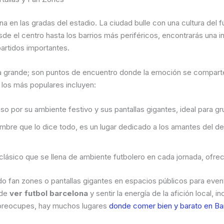
a en las gradas del estadio. La ciudad bulle con una cultura del fú
sde el centro hasta los barrios más periféricos, encontrarás una 
partidos importantes.
 grande; son puntos de encuentro donde la emoción se comparte,
 los más populares incluyen:
o por su ambiente festivo y sus pantallas gigantes, ideal para g
bre que lo dice todo, es un lugar dedicado a los amantes del depo
clásico que se llena de ambiente futbolero en cada jornada, ofrec
do fan zones o pantallas gigantes en espacios públicos para eve
 de
ver futbol barcelona
y sentir la energía de la afición local, i
e preocupes, hay muchos lugares
donde comer bien y barato en Ba