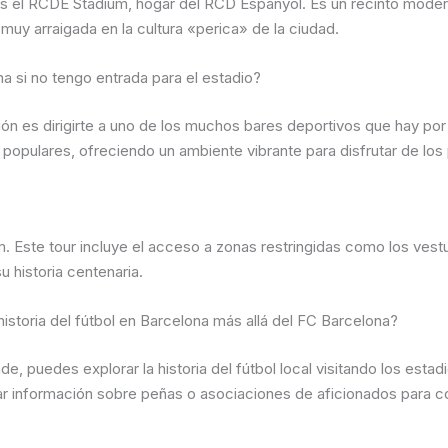
 es el RCDE Stadium, hogar del RCD Espanyol. Es un recinto mode
 muy arraigada en la cultura «perica» de la ciudad.
a si no tengo entrada para el estadio?
ción es dirigirte a uno de los muchos bares deportivos que hay po
 populares, ofreciendo un ambiente vibrante para disfrutar de los 
m. Este tour incluye el acceso a zonas restringidas como los vestua
u historia centenaria.
historia del fútbol en Barcelona más allá del FC Barcelona?
, puedes explorar la historia del fútbol local visitando los esta
información sobre peñas o asociaciones de aficionados para cono