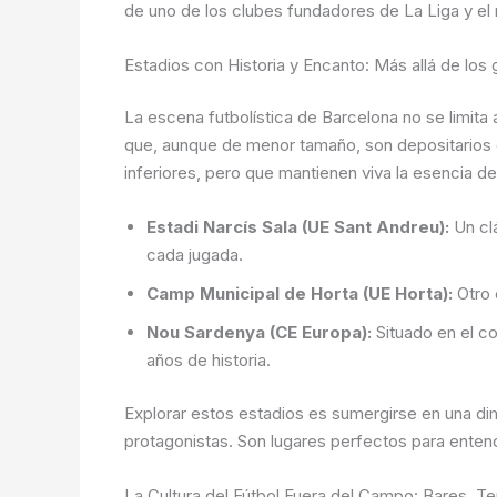
de uno de los clubes fundadores de La Liga y el 
Estadios con Historia y Encanto: Más allá de lo
La escena futbolística de Barcelona no se limit
que, aunque de menor tamaño, son depositarios de
inferiores, pero que mantienen viva la esencia de
Estadi Narcís Sala (UE Sant Andreu):
Un clá
cada jugada.
Camp Municipal de Horta (UE Horta):
Otro 
Nou Sardenya (CE Europa):
Situado en el co
años de historia.
Explorar estos estadios es sumergirse en una di
protagonistas. Son lugares perfectos para entende
La Cultura del Fútbol Fuera del Campo: Bares, Te