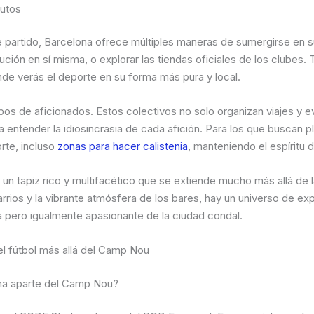
nutos
e partido, Barcelona ofrece múltiples maneras de sumergirse en su 
ución en sí misma, o explorar las tiendas oficiales de los clubes
de verás el deporte en su forma más pura y local.
upos de aficionados. Estos colectivos no solo organizan viajes y e
 entender la idiosincrasia de cada afición. Para los que buscan 
rte, incluso
zonas para hacer calistenia
, manteniendo el espíritu d
 es un tapiz rico y multifacético que se extiende mucho más allá d
arrios y la vibrante atmósfera de los bares, hay un universo de e
 pero igualmente apasionante de la ciudad condal.
el fútbol más allá del Camp Nou
ona aparte del Camp Nou?