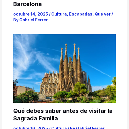
Barcelona
octubre 14, 2025
/
Cultura
,
Escapadas
,
Qué ver
/
By
Gabriel Ferrer
Qué debes saber antes de visitar la
Sagrada Familia
octubre 16, 2025
/
Cultura
/ By
Gabriel Ferrer