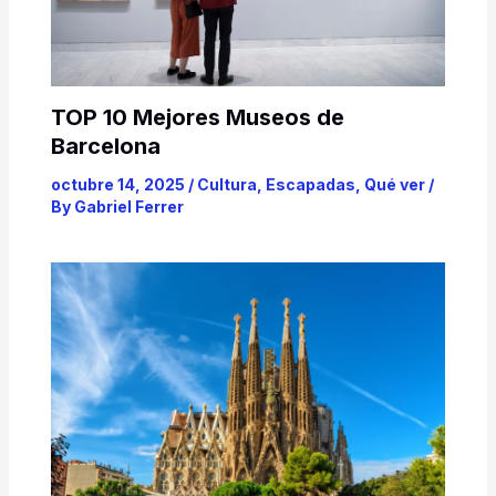
TOP 10 Mejores Museos de
Barcelona
octubre 14, 2025
/
Cultura
,
Escapadas
,
Qué ver
/
By
Gabriel Ferrer