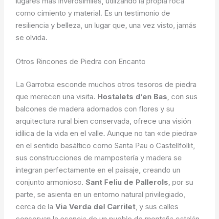
lugares más inverosímiles, utilizando la propia roca
como cimiento y material. Es un testimonio de
resiliencia y belleza, un lugar que, una vez visto, jamás
se olvida.
Otros Rincones de Piedra con Encanto
La Garrotxa esconde muchos otros tesoros de piedra
que merecen una visita.
Hostalets d’en Bas
, con sus
balcones de madera adornados con flores y su
arquitectura rural bien conservada, ofrece una visión
idílica de la vida en el valle. Aunque no tan «de piedra»
en el sentido basáltico como Santa Pau o Castellfollit,
sus construcciones de mampostería y madera se
integran perfectamente en el paisaje, creando un
conjunto armonioso.
Sant Feliu de Pallerols
, por su
parte, se asienta en un entorno natural privilegiado,
cerca de la
Via Verda del Carrilet
, y sus calles
conservan la esencia de un pueblo de montaña catalán,