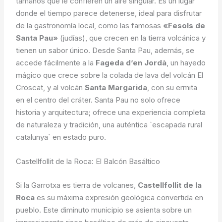
tamaños que le confieren un aire singular. Es un lugar
donde el tiempo parece detenerse, ideal para disfrutar
de la gastronomía local, como las famosas
«Fesols de
Santa Pau»
(judías), que crecen en la tierra volcánica y
tienen un sabor único. Desde Santa Pau, además, se
accede fácilmente a la
Fageda d’en Jordà
, un hayedo
mágico que crece sobre la colada de lava del volcán El
Croscat, y al volcán
Santa Margarida
, con su ermita
en el centro del cráter. Santa Pau no solo ofrece
historia y arquitectura; ofrece una experiencia completa
de naturaleza y tradición, una auténtica `escapada rural
catalunya` en estado puro.
Castellfollit de la Roca: El Balcón Basáltico
Si la Garrotxa es tierra de volcanes,
Castellfollit de la
Roca
es su máxima expresión geológica convertida en
pueblo. Este diminuto municipio se asienta sobre un