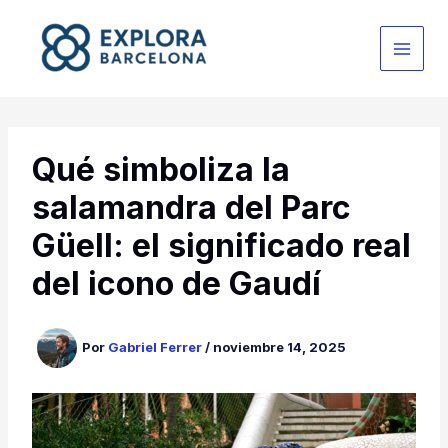
Ir
al
contenido
Qué simboliza la
salamandra del Parc
Güell: el significado real
del icono de Gaudí
Por
Gabriel Ferrer
/
noviembre 14, 2025