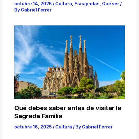
octubre 14, 2025
/
Cultura
,
Escapadas
,
Qué ver
/
By
Gabriel Ferrer
Qué debes saber antes de visitar la
Sagrada Familia
octubre 16, 2025
/
Cultura
/ By
Gabriel Ferrer