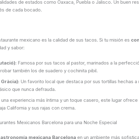
lidades de estados como Oaxaca, Puebla o Jalisco. Un buen resta
avés de cada bocado.
aurante mexicano es la calidad de sus tacos. Si tu misión es
com
dad y sabor:
tació):
Famosa por sus tacos al pastor, marinados a la perfecci
robar también los de suadero y cochinita pibil.
 Gràcia):
Un favorito local que destaca por sus tortillas hechas 
clásico que nunca defrauda.
 una experiencia más íntima y un toque casero, este lugar ofrec
a California y sus rajas con crema.
urantes Mexicanos Barcelona para una Noche Especial
astronomía mexicana Barcelona
en un ambiente más sofistica