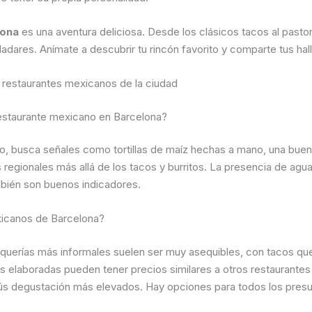
lona
es una aventura deliciosa. Desde los clásicos tacos al pasto
adares. Anímate a descubrir tu rincón favorito y comparte tus ha
 restaurantes mexicanos de la ciudad
restaurante mexicano en Barcelona?
no, busca señales como tortillas de maíz hechas a mano, una buen
s regionales más allá de los tacos y burritos. La presencia de ag
mbién son buenos indicadores.
xicanos de Barcelona?
aquerías más informales suelen ser muy asequibles, con tacos que
 elaboradas pueden tener precios similares a otros restaurantes 
enús degustación más elevados. Hay opciones para todos los pres