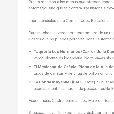
Presta atención a los menús que ofrecen especia
estómago, sino que te contará una historia a tr
Imprescindibles para Comer Tacos Barcelona
Para muchos, el verdadero termómetro de un rest
lugares que no puedes perderte por su autentici
Taquería Los Hermanos (Carrer de la Dipu
verde picante es legendaria. No te vayas sin p
El Mexicano de Gràcia (Plaça de la Vila de
tacos de carnitas y de tinga de pollo son un 
La Fonda Mayahuel (Barri Gòtic):
Si buscas
especialmente sus tacos de pescado estilo Baj
Experiencias Gastronómicas: Los Mejores Resta
Si buscas elevar tu experiencia y disfrutar de la
g