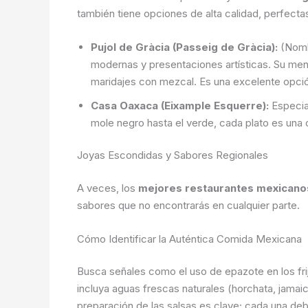
también tiene opciones de alta calidad, perfectas
Pujol de Gràcia (Passeig de Gràcia):
(Nombr
modernas y presentaciones artísticas. Su men
maridajes con mezcal. Es una excelente opci
Casa Oaxaca (Eixample Esquerre):
Especial
mole negro hasta el verde, cada plato es una
Joyas Escondidas y Sabores Regionales
A veces, los
mejores restaurantes mexicano
sabores que no encontrarás en cualquier parte.
Cómo Identificar la Auténtica Comida Mexicana
Busca señales como el uso de epazote en los frij
incluya aguas frescas naturales (horchata, jamaic
preparación de las salsas es clave; cada una deb