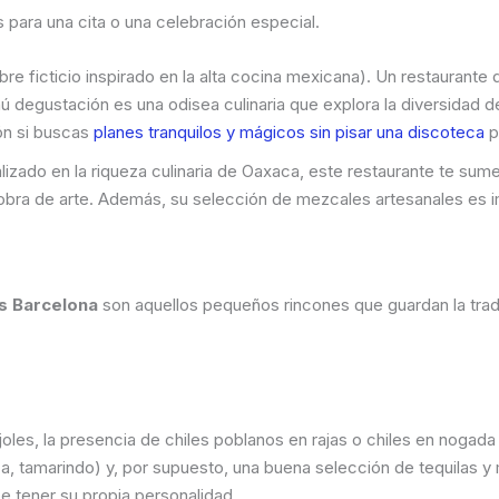
 para una cita o una celebración especial.
e ficticio inspirado en la alta cocina mexicana). Un restaurante q
ú degustación es una odisea culinaria que explora la diversidad 
ón si buscas
planes tranquilos y mágicos sin pisar una discoteca
p
izado en la riqueza culinaria de Oaxaca, este restaurante te sum
 obra de arte. Además, su selección de mezcales artesanales es 
s Barcelona
son aquellos pequeños rincones que guardan la trad
oles, la presencia de chiles poblanos en rajas o chiles en nogad
a, tamarindo) y, por supuesto, una buena selección de tequilas y 
e tener su propia personalidad.