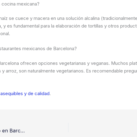
la cocina mexicana?
maíz se cuece y macera en una solución alcalina (tradicionalmente
, y es fundamental para la elaboración de tortillas y otros producto
ional.
estaurantes mexicanos de Barcelona?
 Barcelona ofrecen opciones vegetarianas y veganas. Muchos plat
les y arroz, son naturalmente vegetarianos. Es recomendable preg
asequibles y de calidad
.
Basílicas e iglesias menos conocidas con encanto en Barcelona