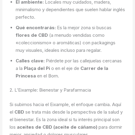
El ambiente:
Locales muy cuidados, madera,
minimalismo y dependientes que suelen hablar inglés
perfecto.
Qué encontrarás:
Es la mejor zona si buscas
flores de CBD
(a menudo vendidas como
«coleccionismo» o aromáticas) con packagings
muy visuales, ideales incluso para regalar.
Calles clave:
Piérdete por las callejuelas cercanas
a la
Plaça del Pi
o en el eje de
Carrer de la
Princesa
en el Born.
2. L’Eixample: Bienestar y Parafarmacia
Si subimos hacia el Eixample, el enfoque cambia. Aquí
el
CBD
se trata más desde la perspectiva de la salud y
el bienestar. Es la zona ideal si tu interés principal son
los
aceites de CBD (aceite de cáñamo)
para dormir
mejor, ansiedad o dolores musculares.