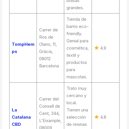
bolsas
grandes.
Tienda de
barrio eco-
Carrer de
friendly.
Ros de
Genial para
TompHem
Olano, 11,
cosmética,
4.9
ps
Gràcia,
textil y
08012
productos
Barcelona
para
mascotas.
Trato muy
cercano y
Carrer del
local.
Consell de
La
Tienen una
Cent, 344,
Catalana
selección
4.8
L’Eixample,
CBD
de resinas
08009