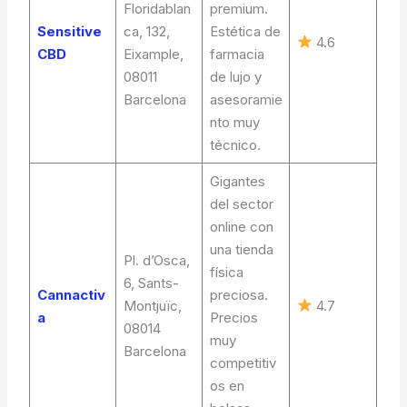
Floridablan
premium.
Sensitive
ca, 132,
Estética de
4.6
CBD
Eixample,
farmacia
08011
de lujo y
Barcelona
asesoramie
nto muy
técnico.
Gigantes
del sector
online con
una tienda
Pl. d’Osca,
física
6, Sants-
Cannactiv
preciosa.
Montjuïc,
4.7
a
Precios
08014
muy
Barcelona
competitiv
os en