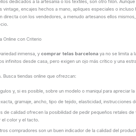
os dedicados a la artesanía o los textiles, son otro filón. Aunq
s vintage, encajes hechos a mano, apliques especiales o incluso
 directa con los vendedores, a menudo artesanos ellos mismos, t
ecio.
 Online con Criterio
 variedad inmensa, y
comprar telas barcelona
ya no se limita a 
 infinitos desde casa, pero exigen un ojo más crítico y una estra
da. Busca tiendas online que ofrezcan:
ulos y, si es posible, sobre un modelo o maniquí para apreciar la 
cta, gramaje, ancho, tipo de tejido, elasticidad, instrucciones 
e calidad ofrecen la posibilidad de pedir pequeños retales de 
el color y el tacto.
ros compradores son un buen indicador de la calidad del producto