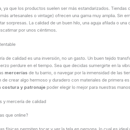
lla, ya que los productos suelen ser más estandarizados. Tienda
s más artesanales o vintage) ofrecen una gama muy amplia. Sin e
ar sorpresas. La calidad de un buen hilo, una aguja afilada o una
 escatimar por unos céntimos.
Rentable
ría de calidad es una inversión, no un gasto. Un buen tejido tran
rzo perdure en el tiempo. Sea que decidas sumergirte en la vib
ñas
mercerías
de tu barrio, o navegar por la inmensidad de las tien
ión de crear algo hermoso y duradero con materiales de primera 
la
costura y patronaje
poder elegir lo mejor para nuestras manos
 y mercería de calidad
as que online?
 físicas permiten tocar y ver la tela en persona, lo cual es ideal p