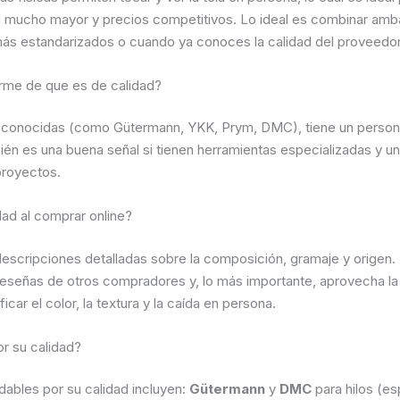
d mucho mayor y precios competitivos. Lo ideal es combinar ambas
s más estandarizados o cuando ya conoces la calidad del proveedor
rme de que es de calidad?
econocidas (como Gütermann, YKK, Prym, DMC), tiene un persona
bién es una buena señal si tienen herramientas especializadas y u
proyectos.
ad al comprar online?
 descripciones detalladas sobre la composición, gramaje y origen. P
s reseñas de otros compradores y, lo más importante, aprovecha l
icar el color, la textura y la caída en persona.
r su calidad?
ables por su calidad incluyen:
Gütermann
y
DMC
para hilos (e