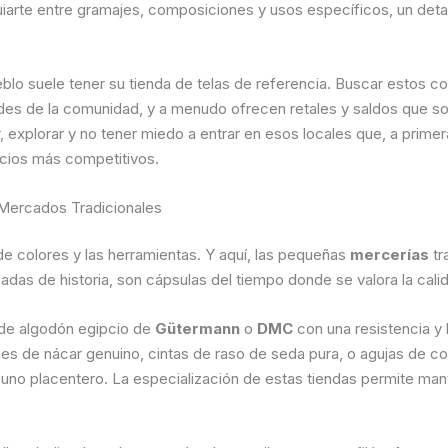
iarte entre gramajes, composiciones y usos específicos, un detal
blo suele tener su tienda de telas de referencia. Buscar estos com
des de la comunidad, y a menudo ofrecen retales y saldos que s
r, explorar y no tener miedo a entrar en esos locales que, a prime
ecios más competitivos.
 Mercados Tradicionales
ta de colores y las herramientas. Y aquí, las pequeñas
mercerías
tr
das de historia, son cápsulas del tiempo donde se valora la calid
 de algodón egipcio de
Gütermann
o
DMC
con una resistencia y b
ones de nácar genuino, cintas de raso de seda pura, o agujas de
 y uno placentero. La especialización de estas tiendas permite ma