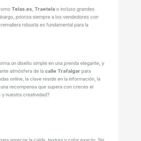
s como
Telas.es
,
Traetela
o incluso grandes
mbargo, prioriza siempre a los vendedores con
 cremallera robusta es fundamental para la
sforma un diseño simple en una prenda elegante, y
rante atmósfera de la
calle Trafalgar
para
das online, la clave reside en la información, la
es una recompensa que supera con creces el
 y nuestra creatividad?
ara apreciar la caída, textura y color exacto. Sin