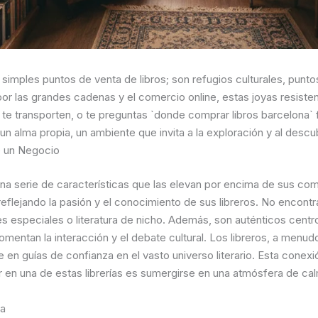
simples puntos de venta de libros; son refugios culturales, punt
r las grandes cadenas y el comercio online, estas joyas resisten
 te transporten, o te preguntas `donde comprar libros barcelona` f
n alma propia, un ambiente que invita a la exploración y al descu
e un Negocio
 una serie de características que las elevan por encima de sus co
reflejando la pasión y el conocimiento de sus libreros. No encont
es especiales o literatura de nicho. Además, son auténticos cent
fomentan la interacción y el debate cultural. Los libreros, a menud
n guías de confianza en el vasto universo literario. Esta conexi
ar en una de estas librerías es sumergirse en una atmósfera de ca
na