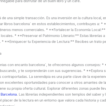
innegable para disfrutar de un buen libro y un café.
 de una simple transacción. Es una inversión en la cultura local, en 
 libros barcelona` en estos establecimientos, contribuyes a: * *
géneros menos comerciales. * **Fortalecer la Economía Local:**
cales. * **Preservar el Patrimonio Literario:** Estas librerías 
s. * **Enriquecer tu Experiencia de Lectura:** Recibes un trato 
a
librerias con encanto barcelona`, te ofrecemos algunos consejos: 
buscando, y te sorprenderán con sus sugerencias. * **Explora si
r las contraportadas. La serendipia es una parte clave de la experi
 son excelentes oportunidades para conocer a otros amantes de la 
ne su propia oferta cultural. Explorar diferentes zonas puede lleva
n Barcelona
. Las librerías independientes son templos del saber y l
l placer de la lectura en un entorno que valora cada historia y cada