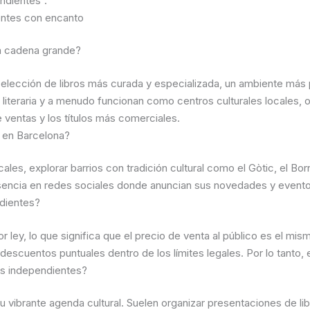
ndientes`.
entes con encanto
na cadena grande?
 selección de libros más curada y especializada, un ambiente más
ad literaria y a menudo funcionan como centros culturales locales
 ventas y los títulos más comerciales.
 en Barcelona?
cales, explorar barrios con tradición cultural como el Gòtic, el Bo
resencia en redes sociales donde anuncian sus novedades y evento
ndientes?
por ley, lo que significa que el precio de venta al público es el mi
scuentos puntuales dentro de los límites legales. Por lo tanto, e
ías independientes?
 vibrante agenda cultural. Suelen organizar presentaciones de lib