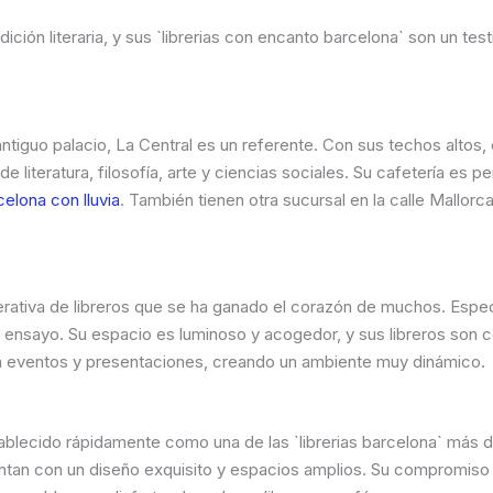
dición literaria, y sus `librerias con encanto barcelona` son un te
 antiguo palacio, La Central es un referente. Con sus techos altos
literatura, filosofía, arte y ciencias sociales. Su cafetería es per
elona con lluvia
. También tienen otra sucursal en la calle Mallor
rativa de libreros que se ha ganado el corazón de muchos. Especia
y ensayo. Su espacio es luminoso y acogedor, y sus libreros son 
 eventos y presentaciones, creando un ambiente muy dinámico.
ablecido rápidamente como una de las `librerias barcelona` más 
tan con un diseño exquisito y espacios amplios. Su compromiso con