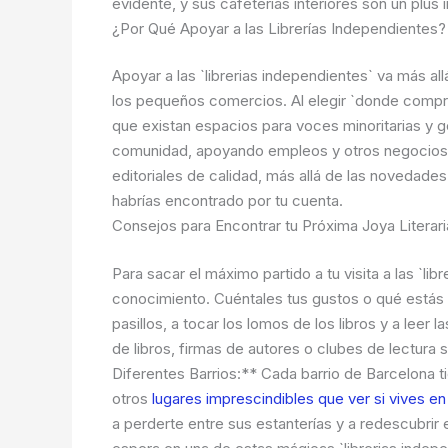
evidente, y sus cafeterías interiores son un plus 
¿Por Qué Apoyar a las Librerías Independientes?
Apoyar a las `librerias independientes` va más allá
los pequeños comercios. Al elegir `donde comprar
que existan espacios para voces minoritarias y 
comunidad, apoyando empleos y otros negocios lo
editoriales de calidad, más allá de las novedade
habrías encontrado por tu cuenta.
Consejos para Encontrar tu Próxima Joya Literari
Para sacar el máximo partido a tu visita a las `
conocimiento. Cuéntales tus gustos o qué estás 
pasillos, a tocar los lomos de los libros y a lee
de libros, firmas de autores o clubes de lectura
Diferentes Barrios:** Cada barrio de Barcelona tie
otros
lugares imprescindibles que ver si vives e
a perderte entre sus estanterías y a redescubrir e