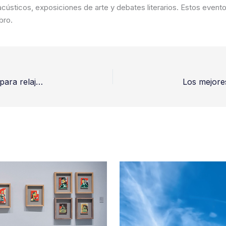
acústicos, exposiciones de arte y debates literarios. Estos even
bro.
Balnearios y aguas termales cerca de Barcelona para relajarse