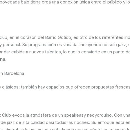
 abovedada bajo tierra crea una conexión única entre el público y 
lub, en el corazón del Barrio Gótico, es otro de los referentes i
personal. Su programación es variada, incluyendo no solo jazz, 
 dar cabida a nuevos talentos, lo que lo convierte en un punto 
ona
.
en Barcelona
os clásicos; también hay espacios que ofrecen propuestas frescas
zz Club evoca la atmósfera de un speakeasy neoyorquino. Con una
e jazz de alta calidad casi todas las noches. Su enfoque está en e
 para disfrutar de una velada sofisticada con un cóctel en mano y d