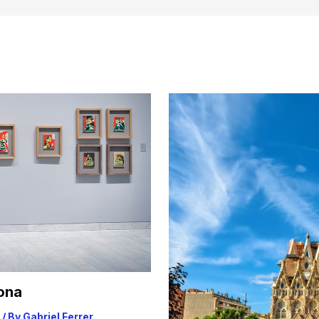
ona
/ By
Gabriel Ferrer