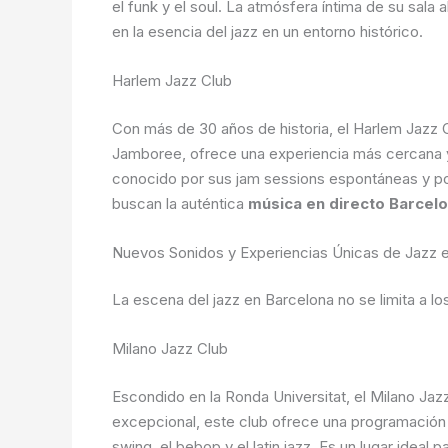
el funk y el soul. La atmósfera íntima de su sala
en la esencia del jazz en un entorno histórico.
Harlem Jazz Club
Con más de 30 años de historia, el Harlem Jazz C
Jamboree, ofrece una experiencia más cercana y 
conocido por sus jam sessions espontáneas y por
buscan la auténtica
música en directo Barcel
Nuevos Sonidos y Experiencias Únicas de Jazz 
La escena del jazz en Barcelona no se limita a l
Milano Jazz Club
Escondido en la Ronda Universitat, el Milano Ja
excepcional, este club ofrece una programación d
swing, el bebop y el latin jazz. Es un lugar ideal