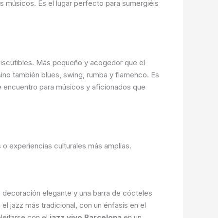
los músicos. Es el lugar perfecto para sumergiéis
ndiscutibles. Más pequeño y acogedor que el
sino también blues, swing, rumba y flamenco. Es
de encuentro para músicos y aficionados que
 o experiencias culturales más amplias.
 decoración elegante y una barra de cócteles
l jazz más tradicional, con un énfasis en el
eleitarse con el
jazz vivo Barcelona
en un