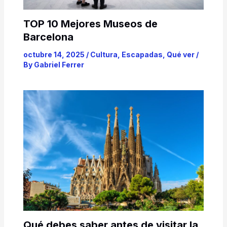
TOP 10 Mejores Museos de
Barcelona
octubre 14, 2025
/
Cultura
,
Escapadas
,
Qué ver
/
By
Gabriel Ferrer
Qué debes saber antes de visitar la