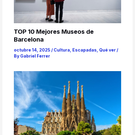
TOP 10 Mejores Museos de
Barcelona
octubre 14, 2025
/
Cultura
,
Escapadas
,
Qué ver
/
By
Gabriel Ferrer